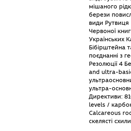
мішаного рідк
берези повисл
види Рутвиця 
Червоної книги
Українських К
Бібірштейна та
поєднанні з г
Резолюції 4 Б
and ultra-bas
ультраосновних
ультра-основн
Директиви: 81
levels / карб
Calcareous ro
скелясті схил