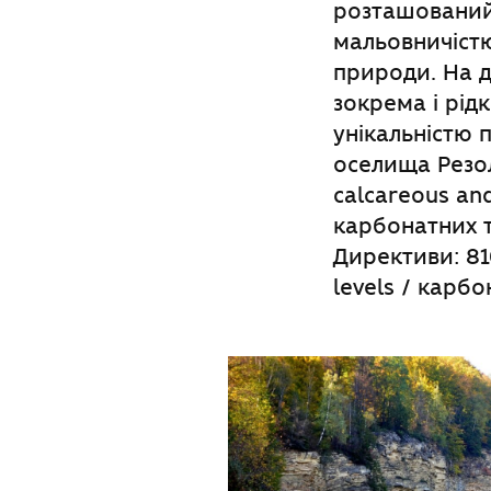
розташований 
мальовничістю
природи. На да
зокрема і рідк
унікальністю 
оселища Резол
calcareous an
карбонатних т
Директиви: 81
levels / карб