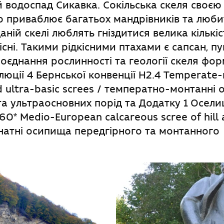
водоспад Сикавка. Сокільська скеля своєю
 приваблює багатьох мандрівників та люби
ній скелі люблять гніздитися велика кількіст
існі. Такими рідкісними птахами є сапсан, п
поєднання рослинності та геології скеля форм
юції 4 Бернської конвенції H2.4 Temperate
d ultra-basic screes / температно-монтанні
а ультраосновних порід та Додатку 1 Осели
60* Medio-European calcareous scree of hill
онатні осипища передгірного та монтанного 