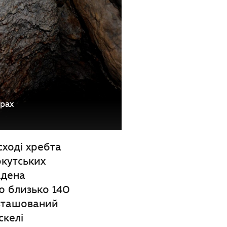
рах
сході хребта
окутських
адена
ю близько 140
озташований
скелі