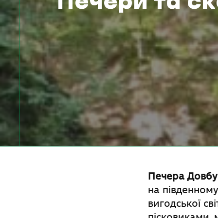
Печери та ск
Печера Довб
на південному
вигодської св
пісковиками, 