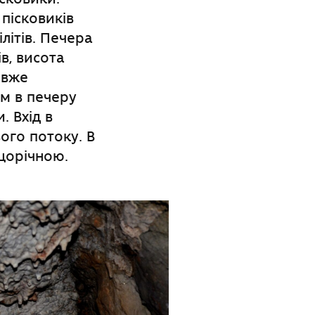
пісковиків
літів. Печера
в, висота
 вже
м в печеру
 Вхід в
ого потоку. В
ещорічною.