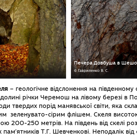
Печера Довбуша в Шешо
© Гавриленко В. С.
еля
– геологічне відслонення на південному 
 долині річки Черемош на лівому березі в П
оди твердих порід манявської світи, яка скл
им зеленувато-сірим флішем. Скеля висото
ою 200-250 метрів. На південь від скелі р
пам’ятників Т.Г. Шевченкові. Неподалік від 