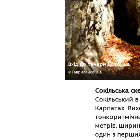
Вхід до печери Довбуша
© Гавриленко В. С.
Сокільська ск
Сокільський в
Карпатах. Вих
тонкоритмічн
метрів, ширин
один з перших 