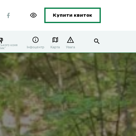
Купити квиток
ського коня
Інфоцентр
Карта
Увага
лик"