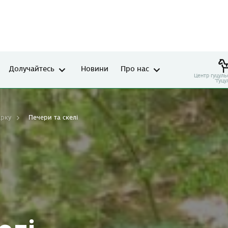
Долучайтесь
Новини
Про нас
Центр гуцуль
"Гуцу
арку
Печери та скелі