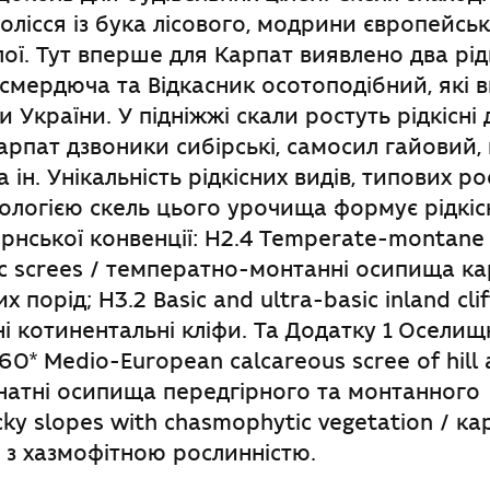
олісся із бука лісового, модрини європейськ
ої. Тут вперше для Карпат виявлено два рідк
смердюча та Відкасник осотоподібний, які в
 України. У підніжжі скали ростуть рідкісні 
арпат дзвоники сибірські, самосил гайовий, 
 ін. Унікальність рідкісних видів, типових ро
еологією скель цього урочища формує рідкіс
ернської конвенції: H2.4 Temperate-montane
ic screes / температно-монтанні осипища к
 порід; Н3.2 Basic and ultra-basic inland clif
і котинентальні кліфи. Та Додатку 1 Оселищ
60* Medio-European calcareous scree of hill
онатні осипища передгірного та монтанного 
cky slopes with chasmophytic vegetation / ка
и з хазмофітною рослинністю.