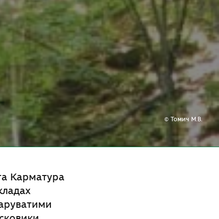
© Томич М.В.
та Карматура
кладах
шаруватими
ісковики.