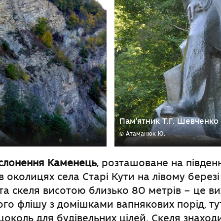
Пам'ятник Т.Г. Шевченко 
© Атаманюк Ю.
дслонення Каменець
, розташоване на півден
 в околицях села Старі Кути на лівому березі
та скеля висотою близько 80 метрів – це в
го флішу з домішками вапнякових порід, ту
околь для будівельних цілей. Скеля знаход