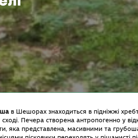
елі
уша
в Шешорах знаходиться в підніжжі хреб
 сході. Печера створена антропогенно у від
іти, яка представлена, масивними та грубо
місцями пісковики переходять у піщанисті п