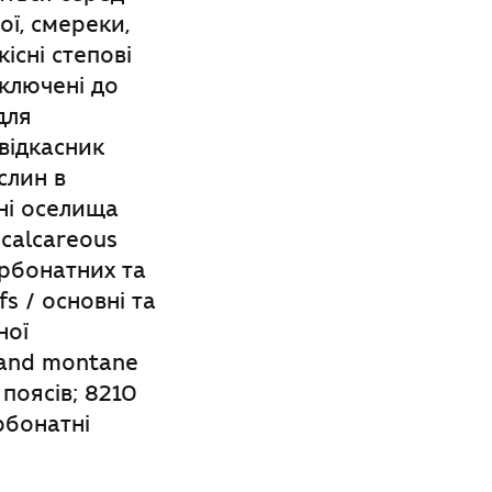
ої, смереки,
існі степові
ключені до
для
відкасник
слин в
ні оселища
 calcareous
арбонатних та
fs / основні та
ної
 and montane
поясів; 8210
рбонатні