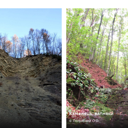
Каменець, вапняки
© Погрібний О.О.