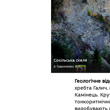
Сокільська скеля
© Гавриленко В. С.
Геологічне ві
хребта Галич,
Камінець. Кру
тонкоритмічно
видобувають ц