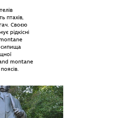
телів
ь птахів,
угач. Своєю
ує рідкісні
-montane
 осипища
щної
 and montane
поясів.