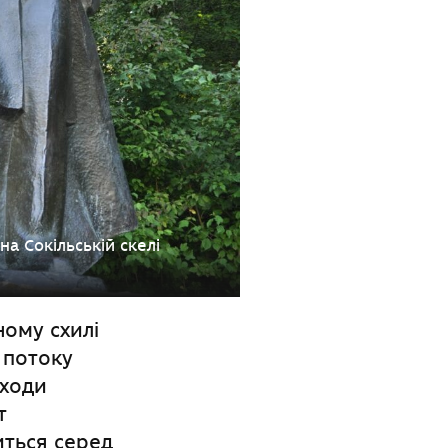
на Сокільській скелі
ному схилі
 потоку
иходи
т
иться серед