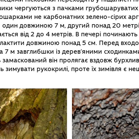
вики чергуються з пачками грубошаруватих 
ошарками не карбонатних зелено-сірих аргі
і один довжиною 7 м, другий понад 20 метрі
ється від 2 до 4 метрів. В печері починають
алактити довжиною понад 5 см. Перед входо
 7 м завглибшки із дерев’яними сходинками.
 замаскований він пролягає вздовж бурхлив
ь зимувати рукокрилі, проте їх зимівля є н