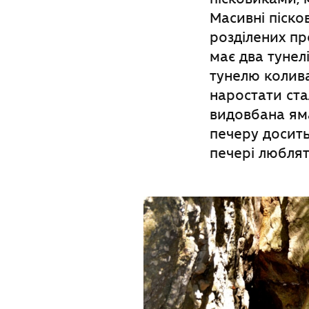
Масивні піско
розділених пр
має два тунел
тунелю колива
наростати ст
видовбана яма
печеру досить
печері люблят