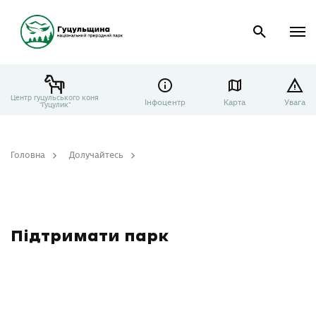
Центр гуцульського коня
Інфоцентр
Карта
Увага
"Гуцулик"
Головна
Долучайтесь
Підтримати парк
Підтримати парк