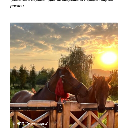
рослин
© НПП "Гуцульщина"