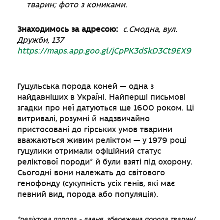
тварин; фото з кониками.
Знаходимось за адресою:
с.Смодна, вул.
Дружби, 137
https://maps.app.goo.gl/jCpPK3dSkD3Ct9EX9
Гуцульська порода коней — одна з
найдавніших в Україні. Найперші письмові
згадки про неї датуються ще 1600 роком. Ці
витривалі, розумні й надзвичайно
пристосовані до гірських умов тварини
вважаються живим реліктом — у 1979 році
гуцулики отримали офіційний статус
реліктової породи* й були взяті під охорону.
Сьогодні вони належать до світового
генофонду (сукупність усіх генів, які має
певний вид, порода або популяція).
*реліктова порода -
давня, збережена порода тварин/