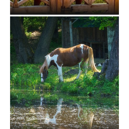
© НПП "Гуцульщина"