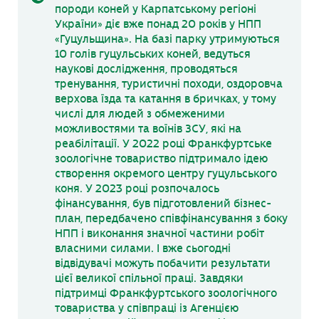
породи коней у Карпатському регіоні
України» діє вже понад 20 років у НПП
«Гуцульщина». На базі парку утримуються
10 голів гуцульських коней, ведуться
наукові дослідження, проводяться
тренування, туристичні походи, оздоровча
верхова їзда та катання в бричках, у тому
числі для людей з обмеженими
можливостями та воїнів ЗСУ, які на
реабілітації. У 2022 році Франкфуртське
зоологічне товариство підтримало ідею
створення окремого центру гуцульського
коня. У 2023 році розпочалось
фінансування, був підготовлений бізнес-
план, передбачено співфінансування з боку
НПП і виконання значної частини робіт
власними силами. І вже сьогодні
відвідувачі можуть побачити результати
цієї великої спільної праці. Завдяки
підтримці Франкфуртського зоологічного
товариства у співпраці із Агенцією