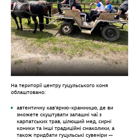
© НПП "Гуцульщина"
На території центру гуцульського коня
облаштовано:
автентичну кав’ярню-крамницю, де ви
зможете скуштувати запашні чаї з
карпатських трав, цілющий мед, сирні
коники та інші традиційні смаколики, а
також придбати гуцульські сувеніри —