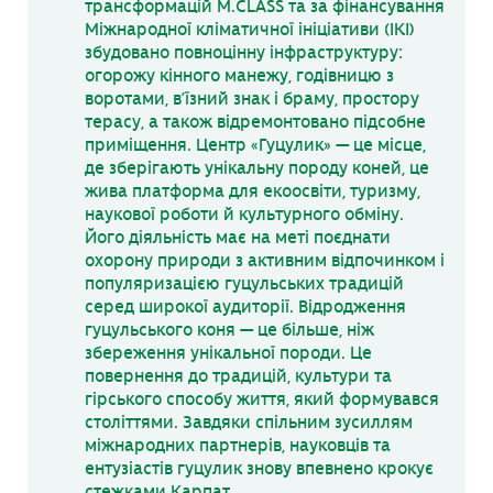
трансформацій М.CLASS та за фінансування
Міжнародної кліматичної ініціативи (ІКІ)
збудовано повноцінну інфраструктуру:
огорожу кінного манежу, годівницю з
воротами, в’їзний знак і браму, простору
терасу, а також відремонтовано підсобне
приміщення. Центр «Гуцулик» — це місце,
де зберігають унікальну породу коней, це
жива платформа для екоосвіти, туризму,
наукової роботи й культурного обміну.
Його діяльність має на меті поєднати
охорону природи з активним відпочинком і
популяризацією гуцульських традицій
серед широкої аудиторії. Відродження
гуцульського коня — це більше, ніж
збереження унікальної породи. Це
повернення до традицій, культури та
гірського способу життя, який формувався
століттями. Завдяки спільним зусиллям
міжнародних партнерів, науковців та
ентузіастів гуцулик знову впевнено крокує
стежками Карпат.