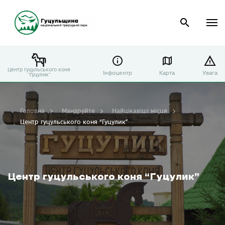
Центр гуцульського коня
Інфоцентр
Карта
Увага
"Гуцулик"
Головна
Мандруйте
Найцікавіші місця
Центр гуцульського коня “Гуцулик”
Центр гуцульського коня “Гуцулик”