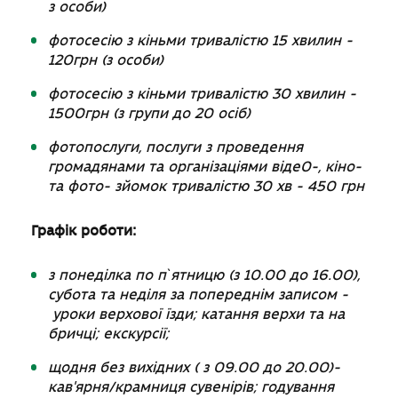
з особи)
фотосесію з кіньми тривалістю 15 хвилин -
120грн (з особи)
фотосесію з кіньми тривалістю 30 хвилин -
1500грн (з групи до 20 осіб)
фотопослуги, послуги з проведення
громадянами та організаціями віде0-, кіно-
та фото- зйомок тривалістю 30 хв - 450 грн
Графік роботи:
з понеділка по п`ятницю (з 10.00 до 16.00),
субота та неділя за попереднім записом -
уроки верхової їзди; катання верхи та на
бричці; екскурсії;
щодня без вихідних ( з 09.00 до 20.00)-
кав'ярня/крамниця сувенірів; годування