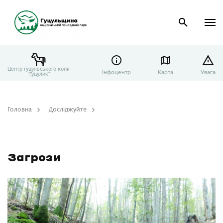
Центр гуцульського коня
Інфоцентр
Карта
Увага
"Гуцулик"
Головна
Досліджуйте
Загрози
Загрози