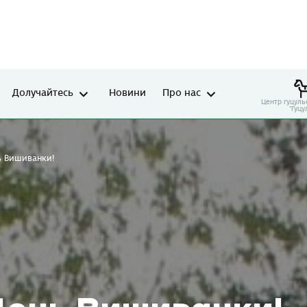
Долучайтесь
Новини
Про нас
Центр гуцуль
"Гуцу
ь Вишиванки!