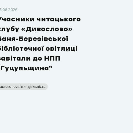
5.08.2026
Учасники читацького
клубу «Дивослово»
Баня-Березівської
бібліотечної світлиці
завітали до НПП
“Гуцульщина”
колого-освітня діяльність