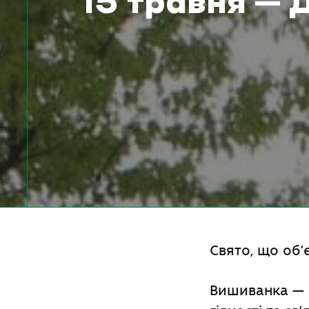
15 травня – 
Свято, що об’є
В
ишиванка — ц