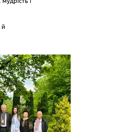
 мудрість і
 й
!