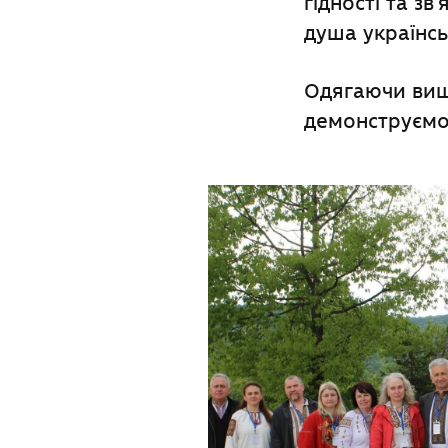
гідності та зв
душа українсь
Одягаючи виши
демонструємо 