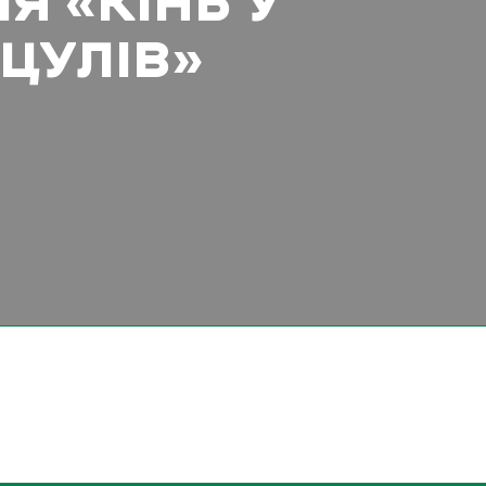
Я «КІНЬ У
УЦУЛІВ»