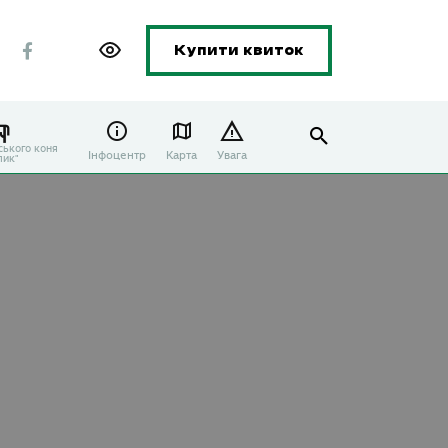
Купити квиток
ського коня
Інфоцентр
Карта
Увага
лик"