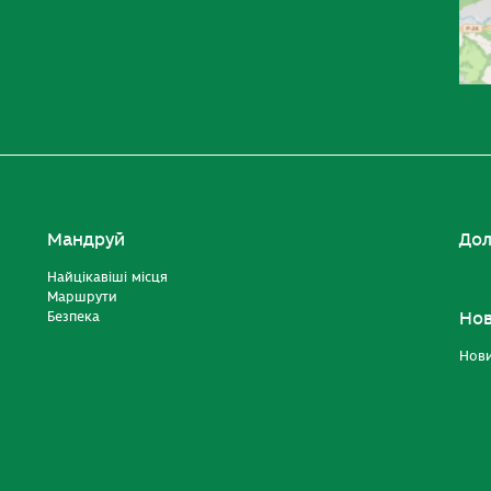
Мандруй
Дол
Найцікавіші місця
Маршрути
Безпека
Но
Нов