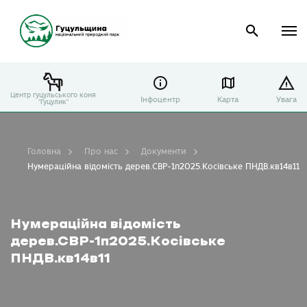
Центр гуцульського коня
Інфоцентр
Карта
Увага
"Гуцулик"
Головна
Про нас
Документи
Нумераційна відомість дерев.СВР-1п2025.Косівське ПНДВ.кв14в11
Нумераційна відомість
дерев.СВР-1п2025.Косівське
ПНДВ.кв14в11