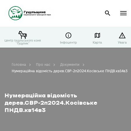
Центр гуцульського коня
Інфоцентр
Карта
Увага
"Гуцулик"
Головна
Про нас
Документи
Нумераційна відомість дерев.СВР-2п2024.Косівське ПНДВ.кв14в3
Нумераційна відомість
дерев.СВР-2п2024.Косівське
ПНДВ.кв14в3