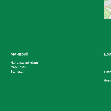
Мандруй
Дол
Найцікавіші місця
Маршрути
Безпека
Но
Нов