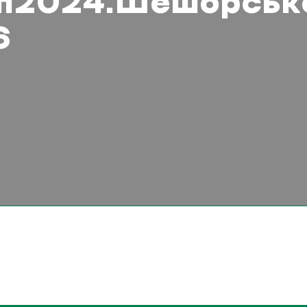
2п2024.Шешорськ
6