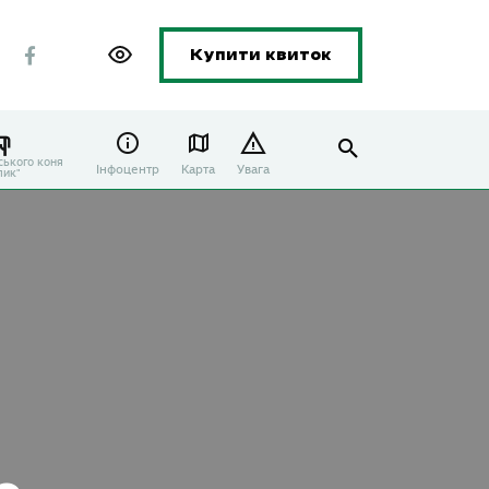
Купити квиток
ського коня
Інфоцентр
Карта
Увага
лик"