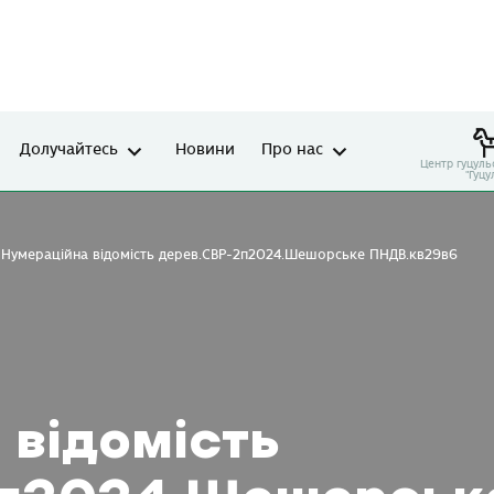
Долучайтесь
Новини
Про нас
Центр гуцуль
"Гуцу
Нумераційна відомість дерев.СВР-2п2024.Шешорське ПНДВ.кв29в6
 відомість