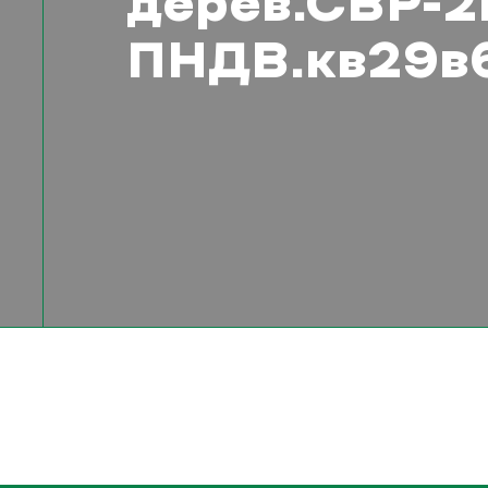
дерев.СВР-
ПНДВ.кв29в