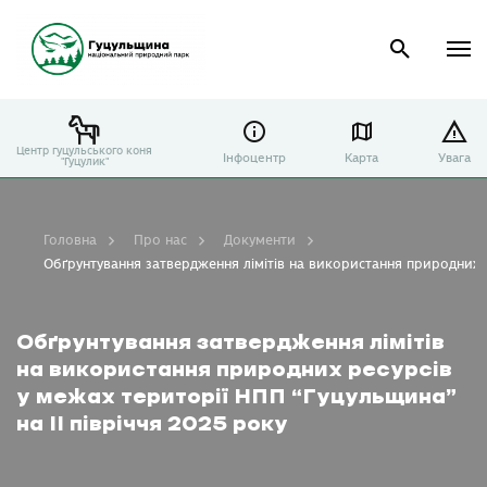
Центр гуцульського коня
Інфоцентр
Карта
Увага
"Гуцулик"
Головна
Про нас
Документи
Обґрунтування затвердження лімітів на використання природних ре
Обґрунтування затвердження лімітів
на використання природних ресурсів
у межах території НПП “Гуцульщина”
на ІІ півріччя 2025 року