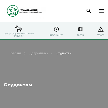
Центр гуцульського коня
Інфоцентр
Карта
Увага
"Гуцулик"
Головна
Долучайтесь
Студентам
Студентам