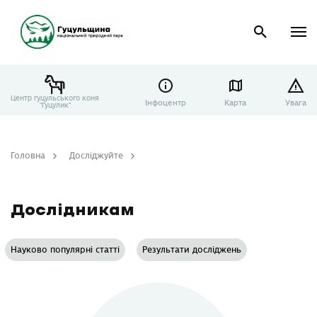
Центр гуцульського коня
Інфоцентр
Карта
Увага
"Гуцулик"
Головна
Досліджуйте
Дослідникам
Дослідникам
Науково популярні статті
Результати досліджень