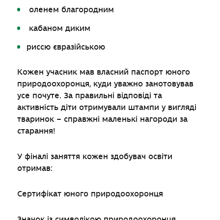
оленем благородним
кабаном диким
риссю євразійською
Кожен учасник мав власний паспорт юного
природоохоронця, куди уважно занотовував
усе почуте. За правильні відповіді та
активність діти отримували штампи у вигляді
тваринок – справжні маленькі нагороди за
старання!
У фіналі заняття кожен здобувач освіти
отримав:
Сертифікат юного природоохоронця
Значок із символікою природоохоронця