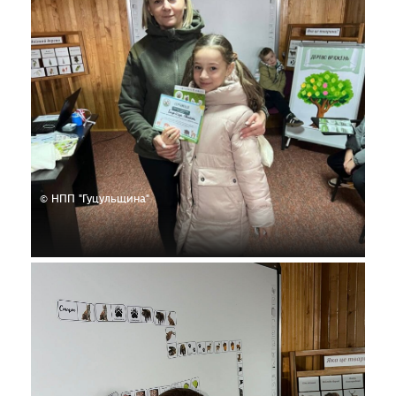
© НПП "Гуцульщина"