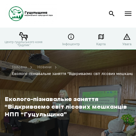
Центр гуцульського коня
Інфоцентр
Карта
Увага
"Гуцулик"
Головна
Новини
Еколого-пізнавальне заняття “Відкриваємо світ лісових мешканці
Еколого-пізнавальне заняття
“Відкриваємо світ лісових мешканців
НПП “Гуцульщина”