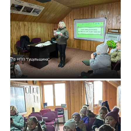
© НПП "Гуцульщина"