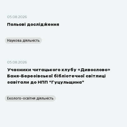
05.08.2026
Польові дослідження
Наукова діяльність
05.08.2026
Учасники читацького клубу «Дивослово»
Баня-Березівської бібліотечної світлиці
завітали до НПП “Гуцульщина”
Еколого-освітня діяльність