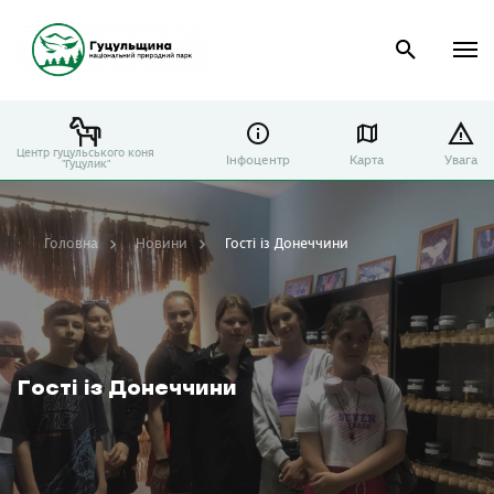
Центр гуцульського коня
Інфоцентр
Карта
Увага
"Гуцулик"
Головна
Новини
Гості із Донеччини
Гості із Донеччини