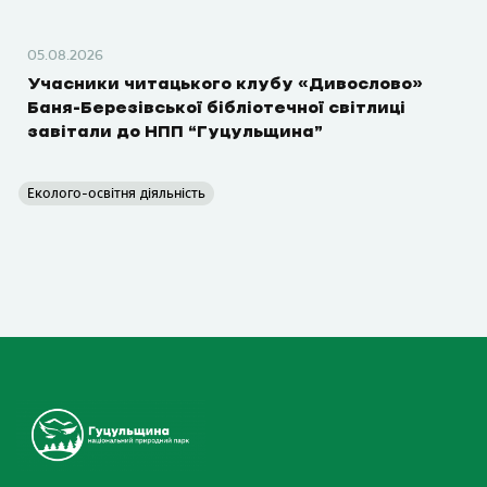
05.08.2026
Учасники читацького клубу «Дивослово»
Баня-Березівської бібліотечної світлиці
завітали до НПП “Гуцульщина”
Еколого-освітня діяльність