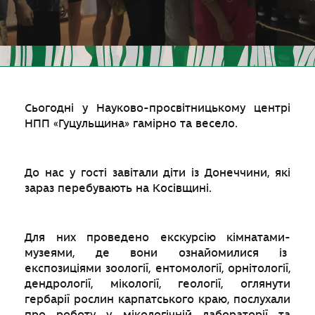
Сьогодні у Науково-просвітницькому центрі
НПП «Гуцульщина» гамірно та весело.
До нас у гості завітали діти із Донеччини, які
зараз перебувають на Косівщині.
Для них проведено екскурсію кімнатами-
музеями, де вони ознайомилися із
експозиціями зоології, ентомології, орнітології,
дендрології, мікології, геології, оглянути
гербарії рослин карпатського краю, послухали
про роботу у мікологічній лабораторії та