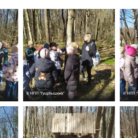
© НПП "Гуцульщина"
© НПП "