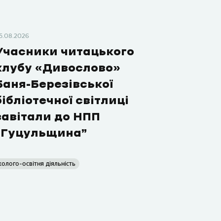
5.08.2026
Учасники читацького
клубу «Дивослово»
Баня-Березівської
бібліотечної світлиці
завітали до НПП
“Гуцульщина”
колого-освітня діяльність