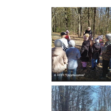
© НПП "Гуцульщина"