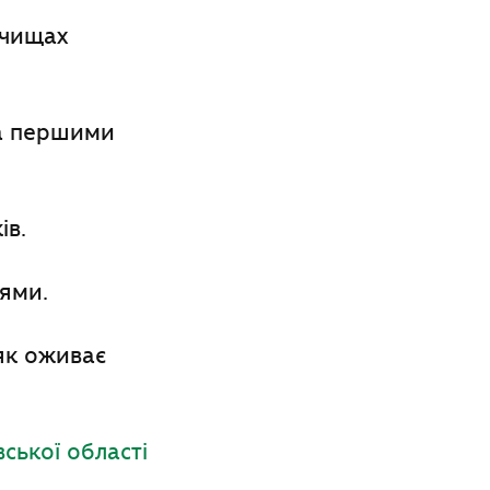
очищах
та першими
ів.
цями.
 як оживає
вської області