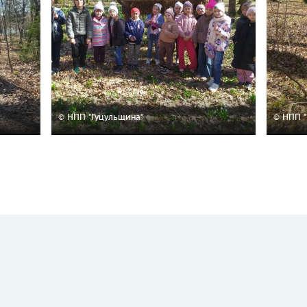
© НПП "Гуцульщина"
© НПП "