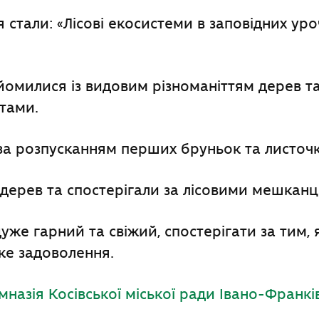
 стали: «Лісові екосистеми в заповідних ур
йомилися із видовим різноманіттям дерев 
тами.
за розпусканням перших бруньок та листочк
 дерев та спостерігали за лісовими мешкан
дуже гарний та свіжий, спостерігати за тим,
ке задоволення.
мназія Косівської міської ради Івано-Франкі