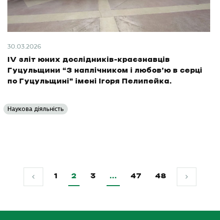
30.03.2026
ІV зліт юних дослідників-краєзнавців
Гуцульщини “З наплічником і любов’ю в серці
по Гуцульщині” імені Ігоря Пелипейка.
Наукова діяльність
1
2
3
…
47
48