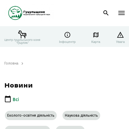
Центр гуцульського коня
Інфоцентр
Карта
Увага
"Гуцулик"
Головна
Новини
Новини
Всі
Еколого-освітня діяльність
Наукова діяльність