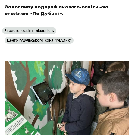
Захопливу подорож еколого-освітньою
стежкою «По Дубині».
Еколого-освітня діяльність
Центр гуцульського коня "Гуцулик"