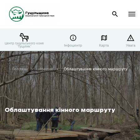
Центр гуцульського коня
Інфоцентр
Карта
Увага
"Гуцулик"
Головна
Новини
Облаштування кінного маршруту
Облаштування кінного маршруту