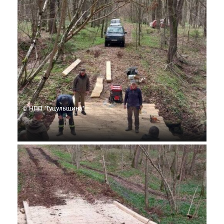
© НПП "Гуцульщина"