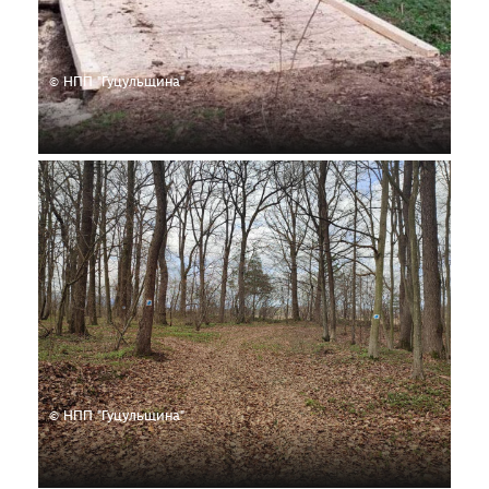
© НПП "Гуцульщина"
© НПП "Гуцульщина"