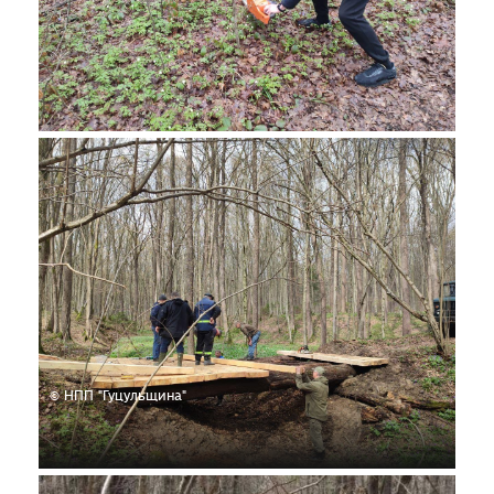
© НПП "Гуцульщина"