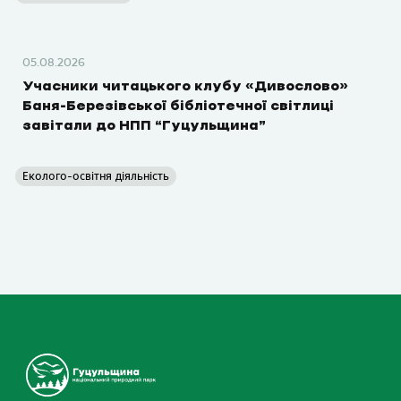
05.08.2026
Учасники читацького клубу «Дивослово»
Баня-Березівської бібліотечної світлиці
завітали до НПП “Гуцульщина”
Еколого-освітня діяльність