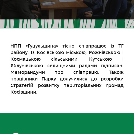
НПП «Гуцульщина» тісно співпрацює із ТГ
району. Із Косівською міською, Рожнівською і
Космацькою сільськими, Кутською і
Яблунівською селищними радами підписані
Меморандуми про співпрацю. Також
працівники Парку долучилися до розробки
Стратегій розвитку територіальних громад
Косівщини.