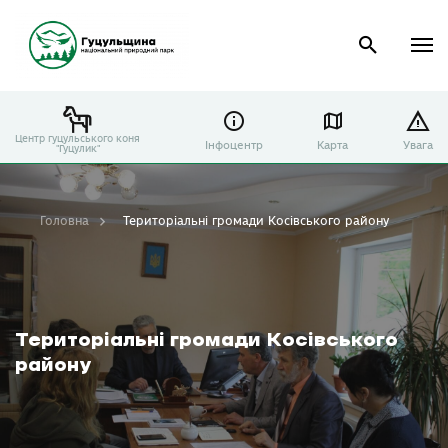
Центр гуцульського коня
Інфоцентр
Карта
Увага
"Гуцулик"
Головна
Територіальні громади Косівського району
Територіальні громади Косівського
району