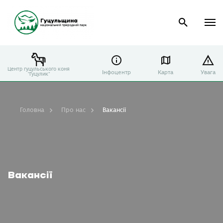
Центр гуцульського коня
Інфоцентр
Карта
Увага
"Гуцулик"
Головна
Про нас
Вакансії
Вакансії