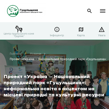
Центр гуцульського коня
Інфоцентр
Карта
Увага
"Гуцулик"
Головна
Новини
Проект «Україна – Національний природний парк «Гуцульщина»: не
Проект «Україна – Національний
природний парк «Гуцульщина»:
неформальна освіта з акцентом на
місцеві природні та культурні ресурси