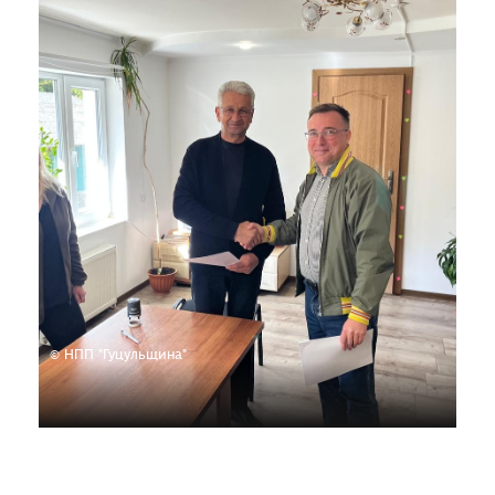
© НПП "Гуцульщина"