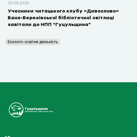
05.08.2026
Учасники читацького клубу «Дивослово»
Баня-Березівської бібліотечної світлиці
завітали до НПП “Гуцульщина”
Еколого-освітня діяльність