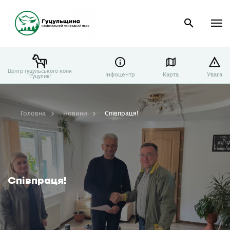
Центр гуцульського коня
Інфоцентр
Карта
Увага
"Гуцулик"
Головна
Новини
Співпраця!
Співпраця!