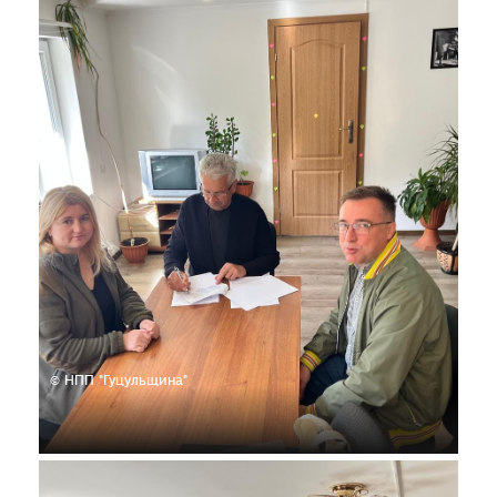
© НПП "Гуцульщина"