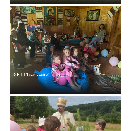
© НПП "Гуцульщина"