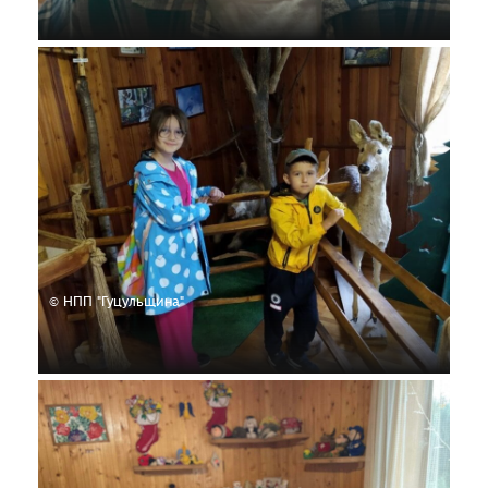
© НПП "Гуцульщина"