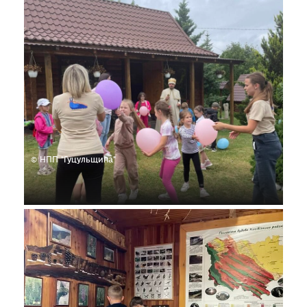
© НПП "Гуцульщина"