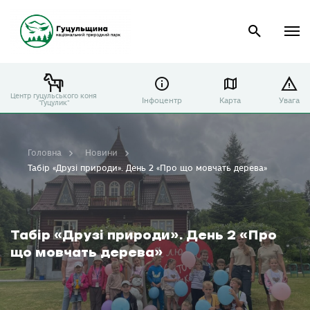
Центр гуцульського коня
Інфоцентр
Карта
Увага
"Гуцулик"
Головна
Новини
Табір «Друзі природи». День 2 «Про що мовчать дерева»
Табір «Друзі природи». День 2 «Про
що мовчать дерева»