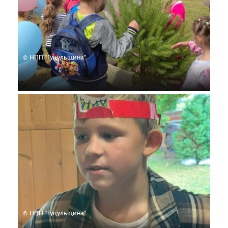
© НПП "Гуцульщина"
© НПП "Гуцульщина"