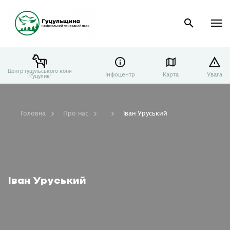
Центр гуцульського коня
Інфоцентр
Карта
Увага
"Гуцулик"
Головна
Про нас
Іван Уруський
Іван Уруський