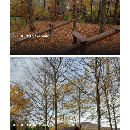
© НПП "Гуцульщина"
© НПП "Гуцульщина"