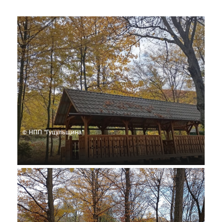
© НПП "Гуцульщина"