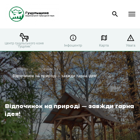
Центр гуцульського коня
Інфоцентр
Карта
Увага
"Гуцулик"
Головна
Новини
Відпочинок на природі – завжди гарна ідея!
Відпочинок на природі – завжди гарна
ідея!