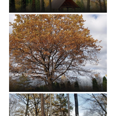
© НПП "Гуцульщина"