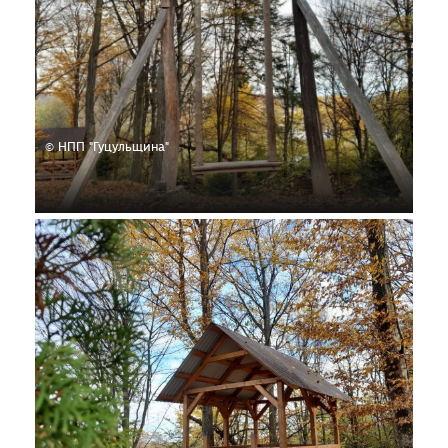
© НПП "Гуцульщина"