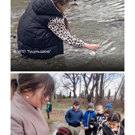
© НПП "Гуцульщина"