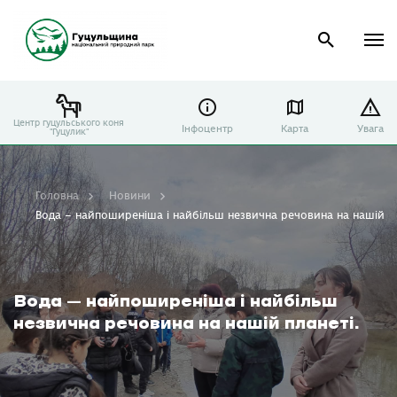
Центр гуцульського коня
Інфоцентр
Карта
Увага
"Гуцулик"
Головна
Новини
Вода – найпоширеніша і найбільш незвична речовина на нашій пл
Вода – найпоширеніша і найбільш
незвична речовина на нашій планеті.