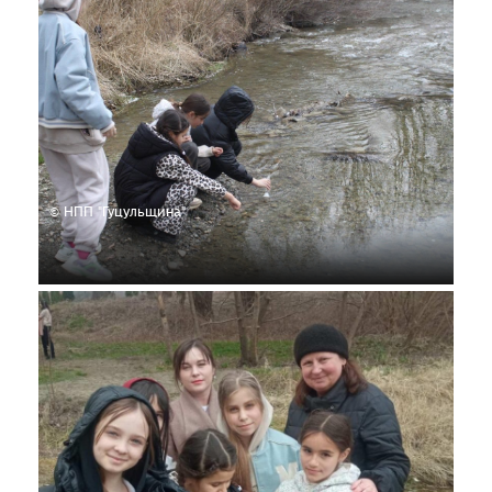
© НПП "Гуцульщина"