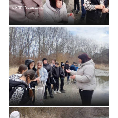
© НПП "Гуцульщина"
© НПП "Гуцульщина"