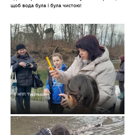
щоб вода була і була чистою!
© НПП "Гуцульщина"