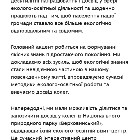
десятилітні напрацювання і досвід у сфері
еколого-освітньої діяльності та щоденно
працюють над тим, щоб населення нашої
громади ставало все більше екологічно
відповідальним та свідомим.
Головний акцент робиться на формуванні
якісних знань підростаючого покоління. Ми
докладаємо всіх зусиль, щоб екологічні знання
стали невід’ємною частиною в нашому
повсякденному житті, впроваджуємо сучасні
методики еколого-освітньої роботи та
вивчаємо досвід колег.
Напередодні, ми мали можливість ділитися та
запозичити досвід у колег із Національного
природного парку «Верховинський»,
відвідавши їхній еколого-освітній візит-центр.
Це сучасний інтерактивний центр