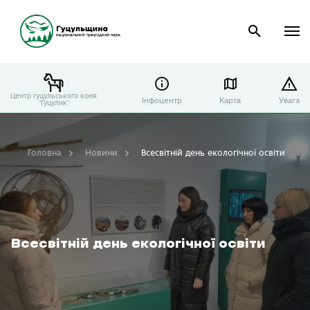
Центр гуцульського коня
Інфоцентр
Карта
Увага
"Гуцулик"
Головна
Новини
Всесвітній день екологічної освіти
Всесвітній день екологічної освіти