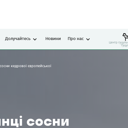
Долучайтесь
Новини
Про нас
Центр гуцуль
"Гуцу
 сосни кедрової європейської
нці сосни