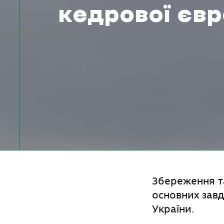
кедрової євр
Збереження та
основних завд
України.