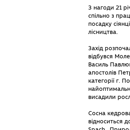
З нагоди 21 р
спільно з пра
посадку сіянц
лісництва.
Захід розпоча
відбувся Моле
Василь Павлюк
апостолів Петр
категорії г. П
найоптимальні
висадили рос
Сосна кедрова
відноситься д
Spach.. Приро