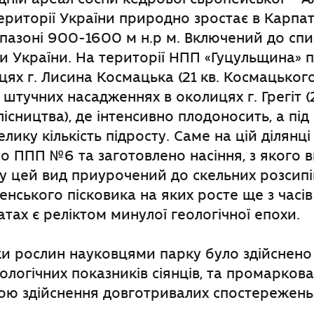
ериторії України природно зростає в Карпат
пазоні 900-1600 м н.р м. Включений до спи
и України. На території НПП «Гуцульщина»
цях г. Лисина Космацька (21 кв. Космацького 
 штучних насадженнях в околицях г. Грегіт (
ісництва), де інтенсивно плодоносить, а пі
лику кількість підросту. Саме на цій ділянці
о ППП №6 та заготовлено насіння, з якого 
му цей вид приурочений до скельних розсипів
енського пісковика на яких росте ще з часів
атах є реліктом минулої геологічної епохи.
ки рослин науковцями парку було здійснено
логічних показників сіянців, та промаркова
ою здійснення довготривалих спостережень