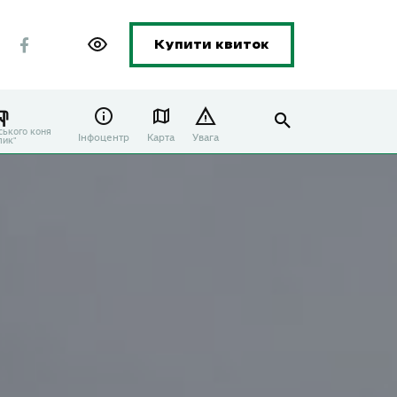
Купити квиток
ського коня
Інфоцентр
Карта
Увага
лик"