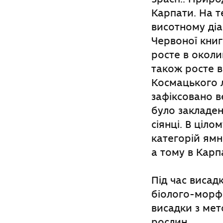
Карпати. На т
висотному діа
Червоної книг
росте в околи
також росте в
Космацького л
зафіксовано ве
було закладен
сіянці. В ціло
категорій ямн
а тому в Карп
Під час висад
біолого-морфо
висадки з мет
рослин.