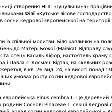
ічниці створення НПП «Гуцульщина» працівн
цівниками Філії «Кутське лісове господарство
ів сосни кедрової європейської на територі
ли із спільної молитви. Біля каплички на по
бень до Матері Божої (Маївка). Відправу сл
 та отець Василь Кіфор, настоятель храму 
а і Павла с. Космач. Відтак, на скельних ро
ожеретул, в кв. 26 вид. 24, на висоті понад 13
ших умовах росту сосни кедрової європейс
лини.
 європейська Pinus cembra L. Це деревний 
о родини Соснові Pinaceae L. секції Кедрові
дній ареал сосни кедрової європейської – А