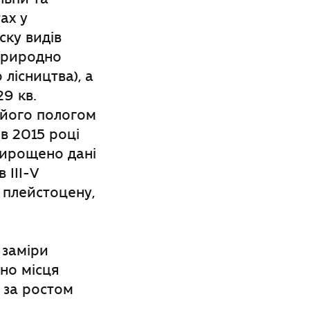
ах у
ску видів
 природно
лісництва), а
29 кв.
д його пологом
 в 2015 році
вирощено дані
 ІІІ-V
 плейстоцену,
 заміри
но місця
 за ростом