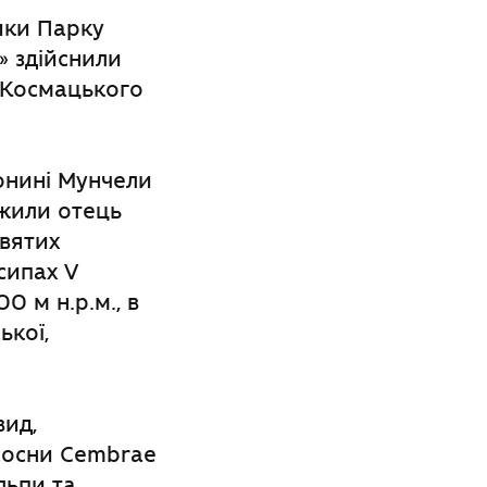
ики Парку
» здійснили
ї Космацького
лонині Мунчели
ужили отець
святих
зсипах V
00 м н.р.м., в
ької,
вид,
 сосни Cembrae
льпи та