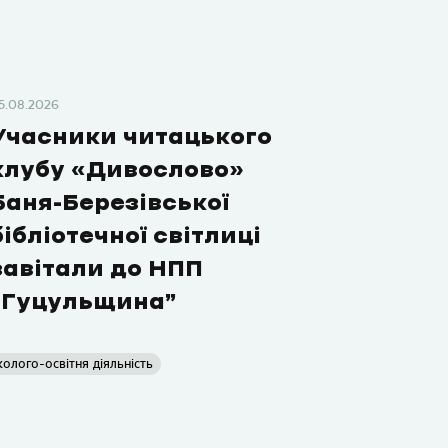
5.08.2026
Учасники читацького
клубу «Дивослово»
Баня-Березівської
бібліотечної світлиці
завітали до НПП
“Гуцульщина”
колого-освітня діяльність