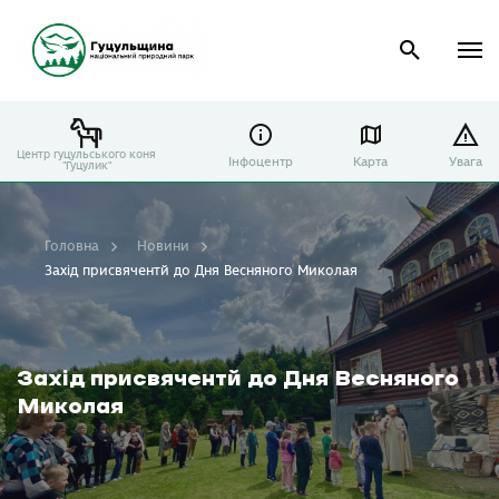
Центр гуцульського коня
Інфоцентр
Карта
Увага
"Гуцулик"
Головна
Новини
Захід присвячентй до Дня Весняного Миколая
Захід присвячентй до Дня Весняного
Миколая