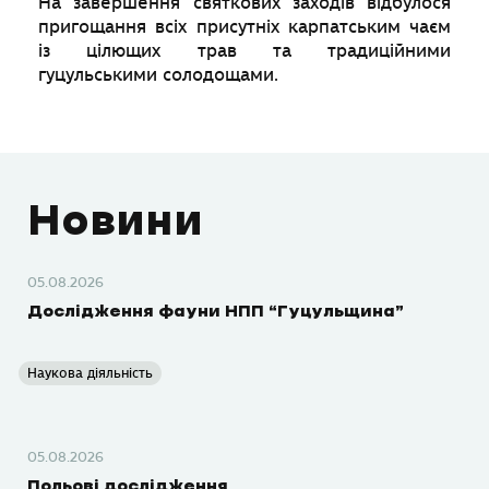
На завершення святкових заходів відбулося
пригощання всіх присутніх карпатським чаєм
із цілющих трав та традиційними
гуцульськими солодощами.
Новини
05.08.2026
Дослідження фауни НПП “Гуцульщина”
Наукова діяльність
05.08.2026
Польові дослідження