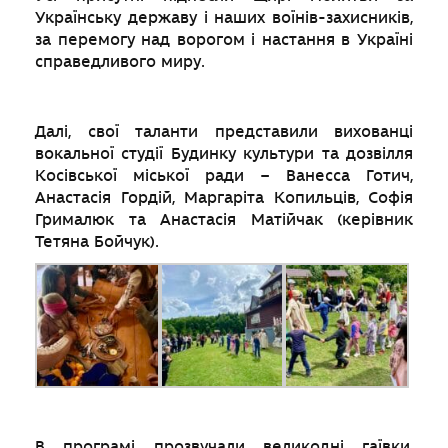
Українську державу і наших воїнів-захисників,
за перемогу над ворогом і настання в Україні
справедливого миру.
Далі, свої таланти представили вихованці
вокальної студії Будинку культури та дозвілля
Косівської міської ради – Ванесса Готич,
Анастасія Гордій, Маргаріта Копильців, Софія
Грималюк та Анастасія Матійчак (керівник
Тетяна Бойчук).
В програмі прозвучали великодні гаївки,