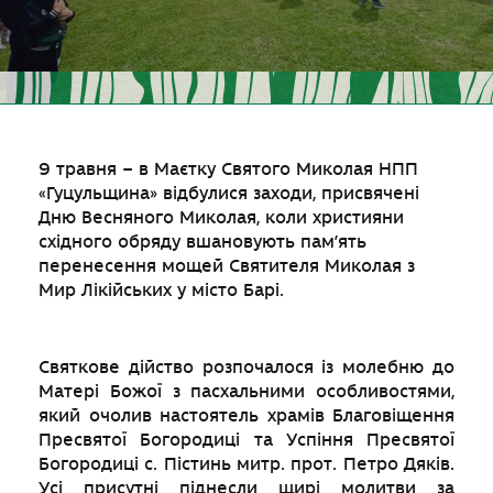
9 травня – в Маєтку Святого Миколая НПП
«Гуцульщина» відбулися заходи, присвячені
Дню Весняного Миколая, коли християни
східного обряду вшановують пам’ять
перенесення мощей Святителя Миколая з
Мир Лікійських у місто Барі.
Святкове дійство розпочалося із молебню до
Матері Божої з пасхальними особливостями,
який очолив настоятель храмів Благовіщення
Пресвятої Богородиці та Успіння Пресвятої
Богородиці с. Пістинь митр. прот. Петро Дяків.
Усі присутні піднесли щирі молитви за