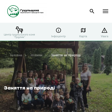
Центр гуцульського коня
Інфоцентр
Карта
Увага
"Гуцулик"
Головна
Новини
Заняття на природі
Заняття на природі