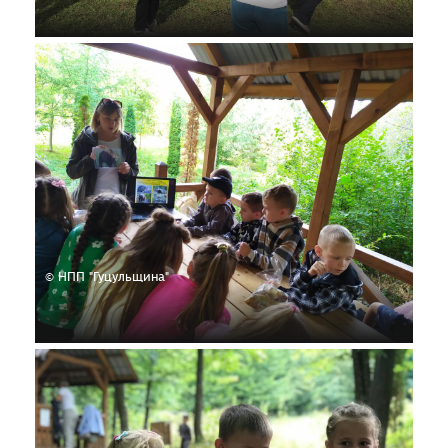
© НПП "Гуцульщина"