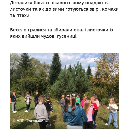
Дізналися багато цікавого: чому опадають
листочки та як до зими готуються звірі, комахи
та птахи.
Весело гралися та збирали опалі листочки із
яких вийшли чудові гусениці.
© НПП "Гуцульщина"