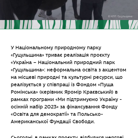
© НПП "Гуцульщина"
У Національному природному парку
«Гуцульщина» триває реалізація проєкту
«Україна – Національний природний парк
«Гуцульщина»: неформальна освіта з акцентом
на місцеві природні та культурні ресурси, що
реалізується у співпраці із Фондом «Пуща
Ромінська» (керівник Яромір Краєвський) в
рамках програми «Ми підтримуємо Україну -
осінній набір 2023» за фінансування Фонду
«Освіта для демократії» та Польсько-
Американської Фундації Свободи.
Сьогодні, в рамках проєкту, відбулися чергові