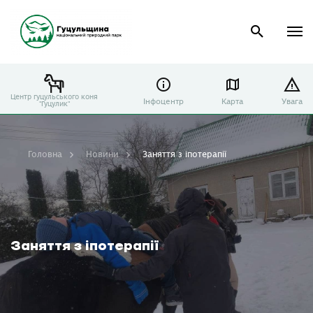
Центр гуцульського коня
Інфоцентр
Карта
Увага
"Гуцулик"
Головна
Новини
Заняття з іпотерапії
Заняття з іпотерапії