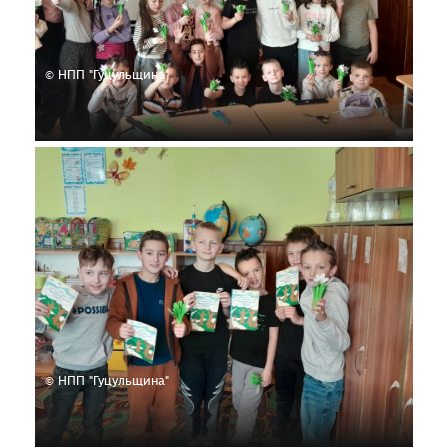
© НПП "Гуцульщина"
© НПП "Гуцульщина"