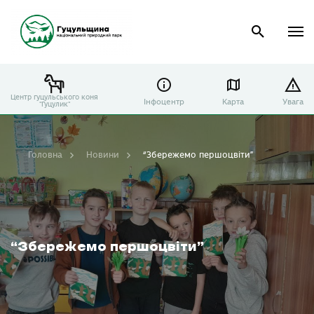
Центр гуцульського коня
Інфоцентр
Карта
Увага
"Гуцулик"
Головна
Новини
“Збережемо першоцвіти”
“Збережемо першоцвіти”