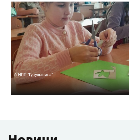
© НПП "Гуцульщина"