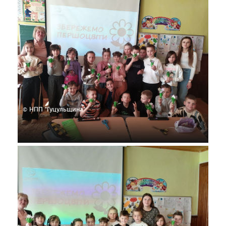
© НПП "Гуцульщина"