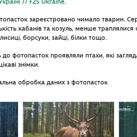
країні // FZS Ukraine
.
топасток зареєстровано чимало тварин. Сер
ькість кабанів та козуль, менше траплялися
исиці, борсуки, зайці, білки тощо.
ь до фотопасток проявляли птахи, які загляд
ікаві знімки.
альна обробка даних з фотопасток