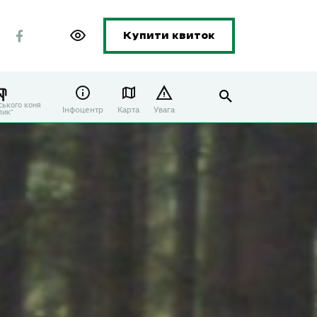
Купити квиток
ського коня
Інфоцентр
Карта
Увага
лик"