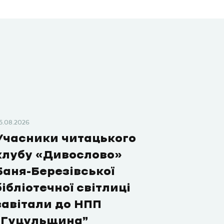
5.08.2026
Учасники читацького
клубу «Дивослово»
Баня-Березівської
бібліотечної світлиці
завітали до НПП
“Гуцульщина”