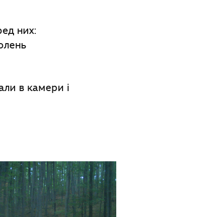
ед них:
 олень
али в камери і