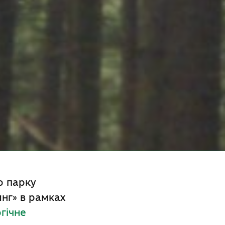
о парку
инг» в рамках
гічне