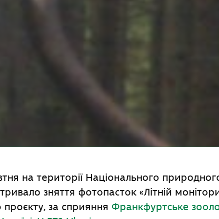
тня на території Національного природног
тривало зняття фотопасток «Літній монітор
 проєкту, за сприяння
Франкфуртське зооло