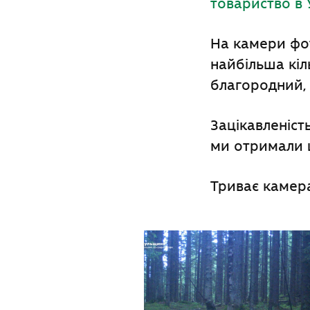
товариство в У
На камери фо
найбільша кіл
благородний, л
Зацікавленіст
ми отримали ц
Триває камер