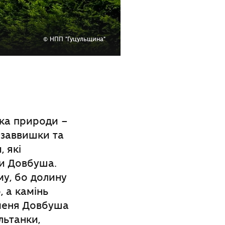
© НПП "Гуцульщина"
тка природи –
 заввишки та
 які
пи Довбуша.
му, бо долину
, а камінь
аменя Довбуша
льтанки,