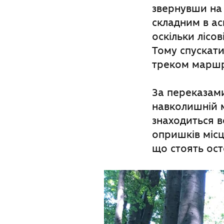
звернувши на 
складним в ас
оскільки лісо
Тому спускати
треком маршр
За переказам
навколишній м
знаходиться в
опришків місц
що стоять ост