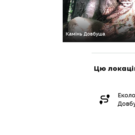
Камінь Довбуша
Цю локаці
Еколо
Довб