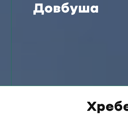
Довбуша
Хреб