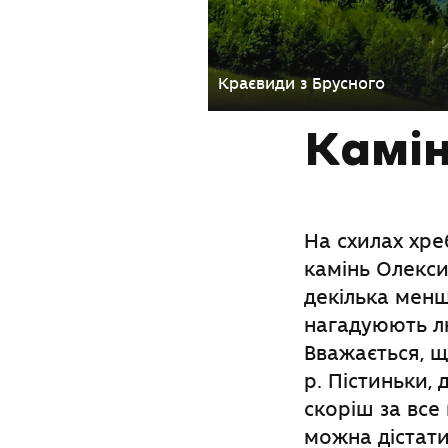
Краєвиди з Брусного
Камі
На схилах хре
камінь Олекси
декілька менш
нагадуюють лю
Вважається, щ
р. Пістиньки, 
скоріш за все
можна дістати