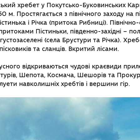
ський хребет у Покутсько-Буковинських Кар
0 м. Простягається з північного заходу на пі
стинька і Річка (притока Рибниці). Північно-
притоками Пістиньки, південно-західні – пол
густозаселені (села Брустури та Річка). Хреб
пісковиків та сланців. Вкритий лісами.
сного відкриваються чудові краєвиди приле
стурів, Шепота, Космача, Шешорів та Прокур
луети навколишніх хребтів і вершини гір.