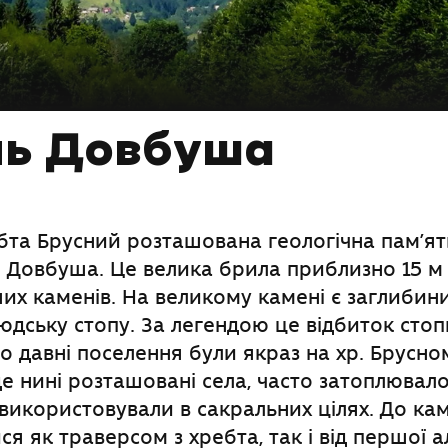
нь Довбуша
бта Брусний розташована геологічна пам’я
 Довбуша. Це велика брила приблизно 15 м
их каменів. На великому камені є заглибини,
дську стопу. За легендою це відбиток сто
о давні поселення були якраз на хр. Брусно
де нині розташовані села, часто затоплювало
 використовували в сакральних цілях. До к
ся як траверсом з хребта, так і від першої а