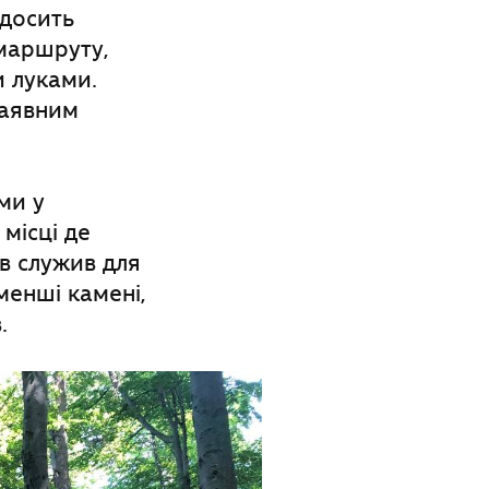
 досить
 маршруту,
и луками.
наявним
ми у
місці де
в служив для
менші камені,
.