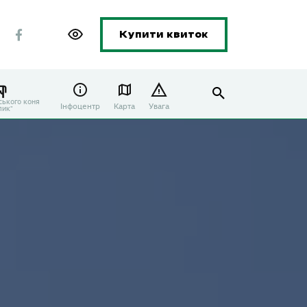
Купити квиток
ського коня
Інфоцентр
Карта
Увага
лик"