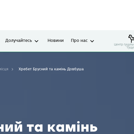
Долучайтесь
Новини
Про нас
Центр гуцуль
"Гуцу
місця
Хребет Брусний та камінь Довбуша
ий та камінь