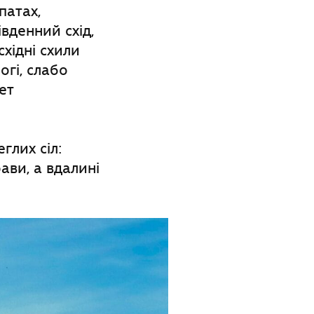
патах,
вденний схід,
східні схили
огі, слабо
ет
глих сіл:
ави, а вдалині