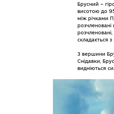
Брусний – гір
висотою до 95
між річками Пі
розчленовані 
розчленовані, 
складається з 
З вершини Бру
Снідавки, Бру
видніються си