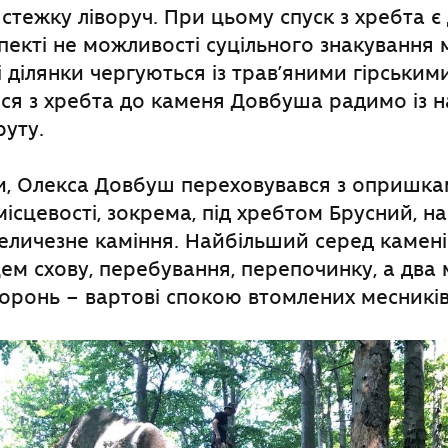
стежку ліворуч. При цьому спуск з хребта є
пекті не можливості суцільного знакування
ві ділянки чергуються із трав’яними гірським
ся з хребта до каменя Довбуша радимо із 
уту.
и, Олекса Довбуш переховувався з опришка
ісцевості, зокрема, під хребтом Брусний, на 
еличезне каміння. Найбільший серед камені
ем схову, перебування, перепочинку, а два 
оронь – вартові спокою втомлених месників