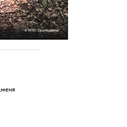
© НПП "Гуцульщина"
аменя