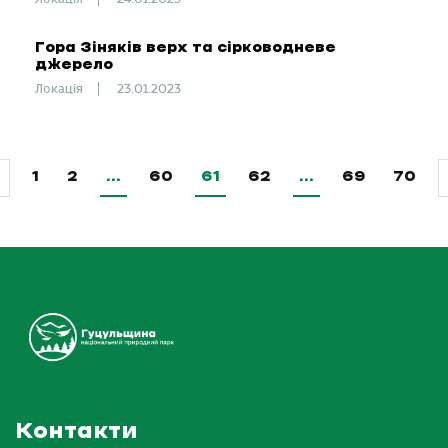
Гора Зіняків верх та сірководневе
джерело
Локація
23.01.2023
1
2
…
60
61
62
…
69
70
Контакти