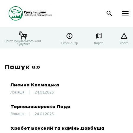
Центр гуцульського коня
Інфоцентр
Карта
Увага
"Гуцулик"
Пошук «»
Лисина Космацька
Локація
24.01.2023
Терношошорська Лада
Локація
24.01.2023
Хребет Брусний та камінь Довбуша